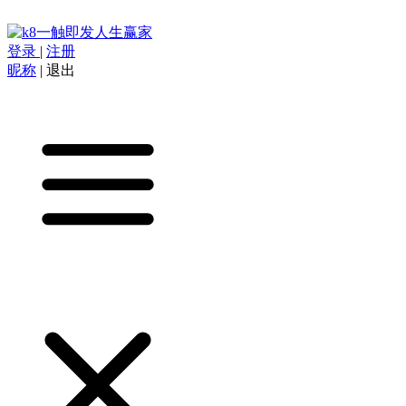
登录
|
注册
昵称
|
退出