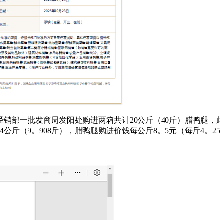
销部一批发商周发阳处购进两箱共计20公斤（40斤）腊鸭腿，此中
54公斤（9。908斤），腊鸭腿购进价钱每公斤8。5元（每斤4。2