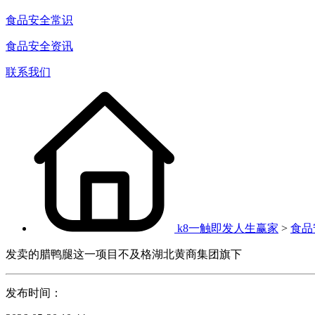
食品安全常识
食品安全资讯
联系我们
k8一触即发人生赢家
>
食品
发卖的腊鸭腿这一项目不及格湖北黄商集团旗下
发布时间：