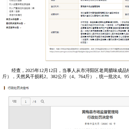
经查，2025年12月12日，当事人从市浔阳区老周腊味成品经
斤），天然风干损耗2。382公斤（4。764斤），统一批次4。9