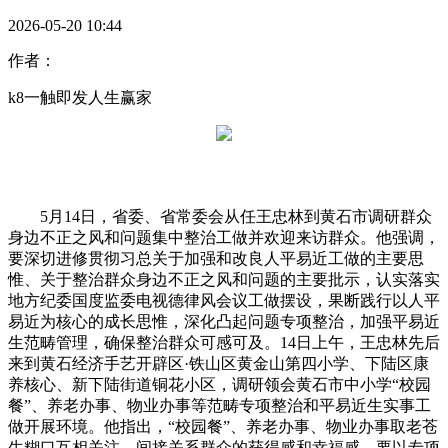
2026-05-20 10:44
作者：
k8一触即发人生赢家
5月14日，省委、省常委会从任王忠林到黄石市调研群众
身边不正之风和问题集中整治工做并欢迎来访群众。他强调，
要深切进修贯彻习总关于加强和改良人平易近工做的主要思
惟、关于整治群众身边不正之风和问题的主要批示，认实落实
地方纪委国度监委电视德律风会议工做摆设，果断践行以人平
易近为核心的成长思惟，深化凸起问题专项整治，加强平易近
生范畴管理，确保整治群众可感可及。14日上午，王忠林先后
来到黄石经济手艺开辟区·铁山区黄金山第四小学、下陆区康
养核心、新下陆街道铜花小区，调研领会黄石市中小学“校园
餐”、养老办事、物业办事等范畴专项整治和平易近生实事工
做开展环境。他指出，“校园餐”、养老办事、物业办事取老苍
生糊口互相关注，间接关系群众的获得感和幸福感。要以专项