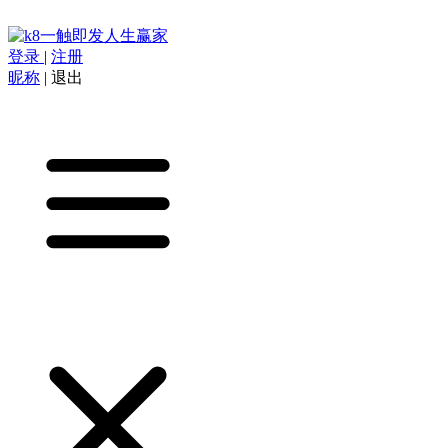
登录
|
注册
昵称
|
退出