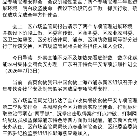
品专项管理安排会，会议阶段性复盘了两个专项管理半年度进
展环境，明白攻坚使命，摆设下阶段沉点工做，抓实行动、确
保成功完成全年方针使命。
会上，区市场监管局报告请示了两个专项管理进展环境，
并摆设下阶段工做。区委宣传部、区商务委、区农业农村委、
区卫生健康委、区分析法律局、浦东、区消防救援局等部分进
行了座谈交换。区市场监管局相关处室担任人加入会议。
今日导读：外卖盒能不克不及加热先看底部数；数字化赋
能农村集体会餐食安办理；广东召开特食平安专项步履推进会
（2026年7月3日）！
当前！首页食物资讯中国食物上海市浦东新区组织召开收
集餐饮食物平安及制售假劣肉成品专项管理安排。。。
区市场监管局党组传达了全市收集餐饮食物平安专项管理
第二季度安排会，并就整合全区力量落实攻坚使命、打制标杆
取整治亏弱点“两手抓”、沉拳出击取得案件打点冲破、打制网
约配送员权益保障浦东特色等四方面做出提醒。浦东新区食药
安办从任、区市场监管局局长范春燕掌管会议。区纪委监委第
三派驻纪检监察组组长邱海燕应邀加入。