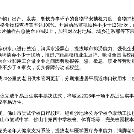
）出产、发卖、餐饮办事环节的食物平安抽检力度，食物抽检
格食物核查措置率达100%。开展药品监视抽检不少于125批
饮片抽样占总使命10%以上，加强对农村地域、城乡连系部等下
水点进行整治，消弭水浸黑点，提拔城市排涝能力。强化企业
场聘请会不少于10场，推进户籍高校结业生返禅、吸引全国高校结
台企业和用工合做企业之间因劳动报答、惩、歇息、职业等劳动
不少于30家次，切实保障劳动者权益。
公里的老旧供水管网更新；分期推进居平易近糊口饮用水二次供
完成平易近生实事票决法式，禅城区2026年十项平易近生实
应平易近生。
佛山市尝试学校口岸校区、鲤鱼沙地块公办学校争取动工扶植，
佛山市尝试中学、佛山市第四中学校舍、体育场等，完美校园根
老年人健康支持系统，提拔老年医学医疗办事能力，满脚老年