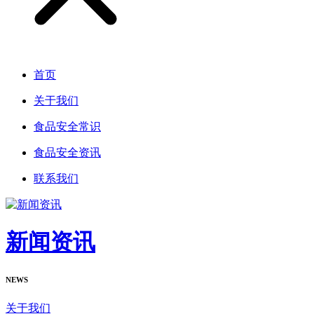
首页
关于我们
食品安全常识
食品安全资讯
联系我们
新闻资讯
NEWS
关于我们