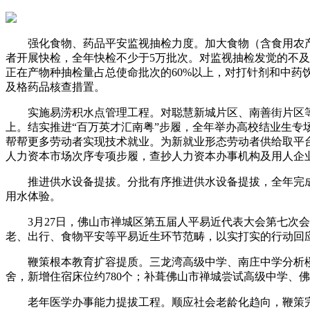
强化食物、药品平安监视抽检力度。加大食物（含食用农产物
者开展快检，全年快检不少于5万批次。对监视抽检发觉的不及
正在产物种抽检量占总使命批次的60%以上，对打针剂和中药
及格药品核查措置。
实施易涝积水点管理工程。对聪慧新城片区、南善街片区等积
上。结实推进“百万英才汇南粤”步履，全年举办高校结业生专
帮帮更多劳动者实现技术就业。为新就业形态劳动者供给取平
人力资本市场次序专项步履，查抄人力资本办事机构及用人企业
推进供水设备提拔。分批有序推进供水设备提拔，全年完成20
用水体验。
3月27日，佛山市禅城区第五届人平易近代表大会第七次会议
老、出行、食物平安等平易近生环节范畴，以实打实的行动回
鞭策根本教育扩容提质。三龙湾高级中学、南庄中学分析楼、
舍，新增住宿床位约780个；补葺佛山市禅城尝试高级中学、
老年医学办事能力提拔工程。顺应社会老龄化趋向，鞭策完美