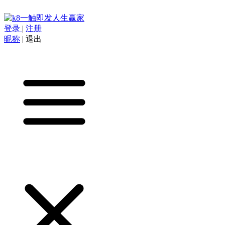
登录
|
注册
昵称
|
退出