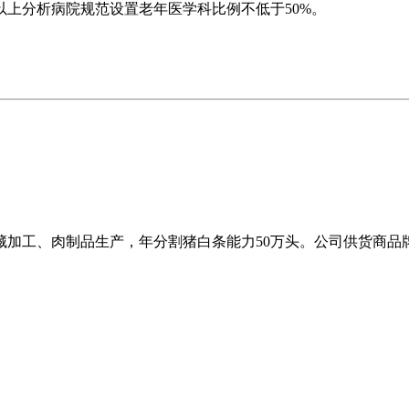
上分析病院规范设置老年医学科比例不低于50%。
藏加工、肉制品生产，年分割猪白条能力50万头。公司供货商品