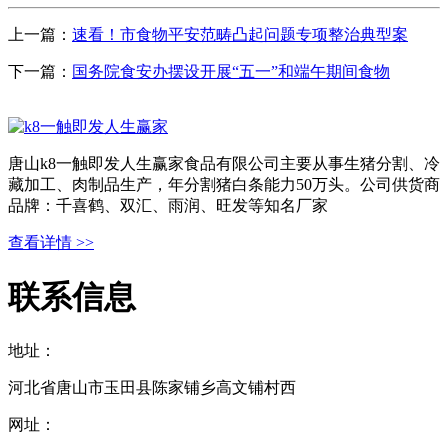
上一篇：
速看！市食物平安范畴凸起问题专项整治典型案
下一篇：
国务院食安办摆设开展“五一”和端午期间食物
唐山k8一触即发人生赢家食品有限公司主要从事生猪分割、冷
藏加工、肉制品生产，年分割猪白条能力50万头。公司供货商
品牌：千喜鹤、双汇、雨润、旺发等知名厂家
查看详情 >>
联系信息
地址：
河北省唐山市玉田县陈家铺乡高文铺村西
网址：