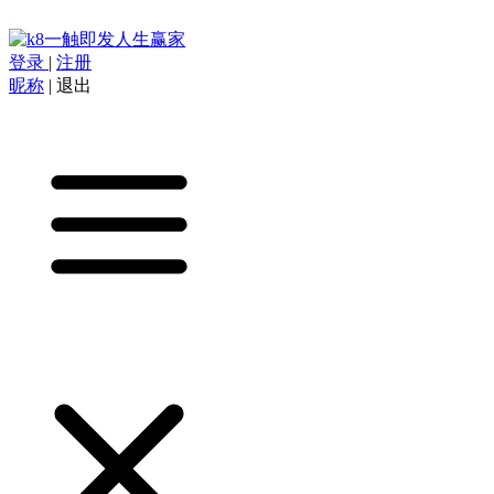
登录
|
注册
昵称
|
退出