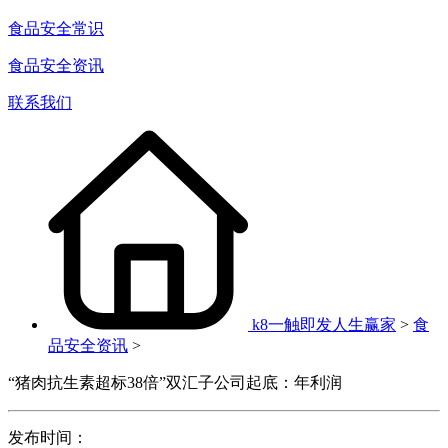
食品安全常识
食品安全资讯
联系我们
k8一触即发人生赢家
>
食
品安全资讯
>
“猪肉抗生素超标38倍”双汇子公司起底：年利润
发布时间：