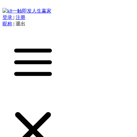
登录
|
注册
昵称
|
退出