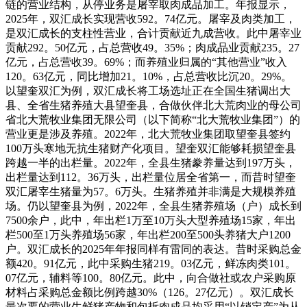
链的营业结构，从停业务是屠宰取肉成品加工。年报显示，
2025年，双汇成长实现营收592。74亿元。屠宰及肉类加工，
是双汇成长的支柱性营业，合计贡献近九成营收。此中屠宰业
贡献292。50亿元，占总营收49。35%；肉成品业贡献235。27
亿元，占总营收39。69%；而养殖业归属的“其他营业”收入
120。63亿元，同比增加21。10%，占总营收比沉20。29%。
以望奎双汇为例，双汇成长将工场选址正在全国生猪调出大
县、全省生猪养殖大县望奎县，合做伙伴北大荒肉业的母公司
省北大荒牧业集团无限公司（以下简称“北大荒牧业集团”）的
营业更是涉及养殖。2022年，北大荒牧业集团取望奎县签约
100万头寒地无抗生猪财产化项目。望奎双汇能够耗损望奎县
跨越一半的出栏量。2022年，全县生猪豢养量达到197万头，
出栏量达到112。36万头，出栏量位居全省第一，而昔时望奎
双汇屠宰生猪量为57。6万头。生猪养殖并非满是大规模养殖
场。仍以望奎县为例，2022年，全县生猪养殖场（户）成长到
7500余户，此中，年出栏1万至10万头大型养殖场15家，年出
栏500至1万头养殖场56家，年出栏200至500头养猪大户1200
户。双汇成长的2025年年报同样有雷同的表达。昔时采购总金
额420。91亿元，此中采购生猪219。03亿元，鲜冻肉类101。
07亿元，辅料等100。80亿元。此中，向合做社或农户采购原
材料占采购总金额比例跨越30%（126。27亿元）。双汇成长
最次要的营业生鲜猪产物和包拆肉成品均采用“以销定产”为从