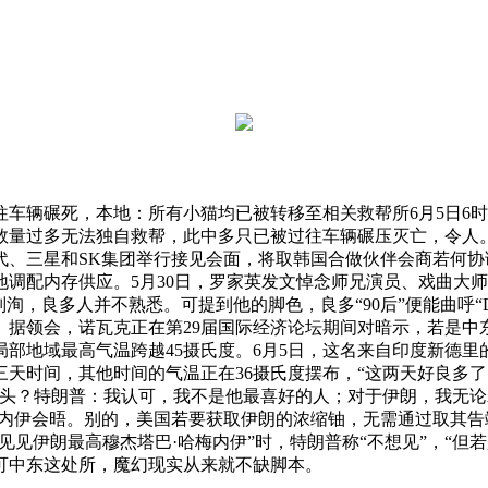
辆碾死，本地：所有小猫均已被转移至相关救帮所6月5日6时
数量过多无法独自救帮，此中多只已被过往车辆碾压灭亡，令人
代、三星和SK集团举行接见会面，将取韩国合做伙伴会商若何协
调配内存供应。5月30日，罗家英发文悼念师兄演员、戏曲大师
洵，良多人并不熟悉。可提到他的脚色，良多“90后”便能曲呼“
。据领会，诺瓦克正在第29届国际经济论坛期间对暗示，若是中
部地域最高气温跨越45摄氏度。6月5日，这名来自印度新德里
三天时间，其他时间的气温正在36摄氏度摆布，“这两天好良多
碰头？特朗普：我认可，我不是他最喜好的人；对于伊朗，我无论
梅内伊会晤。别的，美国若要获取伊朗的浓缩铀，无需通过取其告
见见伊朗最高穆杰塔巴·哈梅内伊”时，特朗普称“不想见”，“但
可中东这处所，魔幻现实从来就不缺脚本。