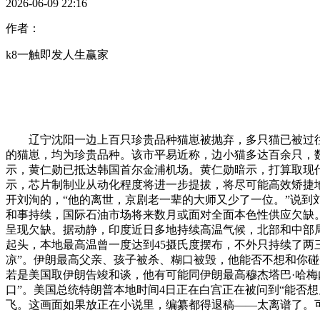
2026-06-09 22:16
作者：
k8一触即发人生赢家
辽宁沈阳一边上百只珍贵品种猫崽被抛弃，多只猫已被过往车
的猫崽，均为珍贵品种。该市平易近称，边小猫多达百余只，
示，黄仁勋已抵达韩国首尔金浦机场。黄仁勋暗示，打算取现
示，芯片制制业从动化程度将进一步提拔，将尽可能高效矫捷地
开刘洵的，“他的离世，京剧老一辈的大师又少了一位。”说到刘
和事持续，国际石油市场将来数月或面对全面本色性供应欠缺
呈现欠缺。据动静，印度近日多地持续高温气候，北部和中部局
起头，本地最高温曾一度达到45摄氏度摆布，不外只持续了两
凉”。伊朗最高父亲、孩子被杀、糊口被毁，他能否不想和你
若是美国取伊朗告竣和谈，他有可能同伊朗最高穆杰塔巴·哈
口”。美国总统特朗普本地时间4日正在白宫正在被问到“能否想
飞。这画面如果放正在小说里，编纂都得退稿——太离谱了。