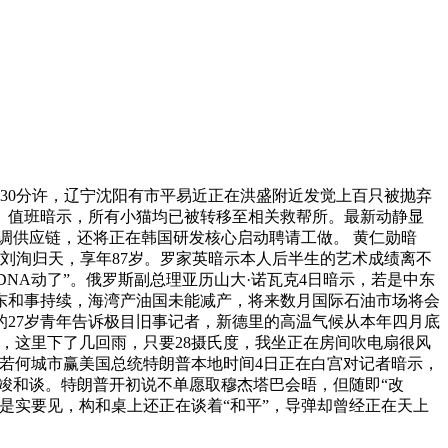
30分许，辽宁沈阳有市平易近正在洪盛附近发觉上百只被抛弃
。值班暗示，所有小猫均已被转移至相关救帮所。最新动静显
调供应链，还将正在韩国研发核心启动聘请工做。 黄仁勋暗
刘洵归天，享年87岁。罗家英暗示本人后半生的艺术成绩离不
DNA动了”。俄罗斯副总理亚历山大·诺瓦克4日暗示，若是中东
东和事持续，海湾产油国未能减产，将来数月国际石油市场将会
的27岁青年告诉极目旧事记者，新德里的高温气候从本年四月底
了，这里下了几回雨，只要28摄氏度，我坐正在房间吹电扇很风
若何城市赢美国总统特朗普本地时间4日正在白宫对记者暗示，
竣和谈。特朗普开初说不单愿取穆杰塔巴会晤，但随即“改
若是实要见，构和桌上还正在谈着“和平”，导弹却曾经正在天上