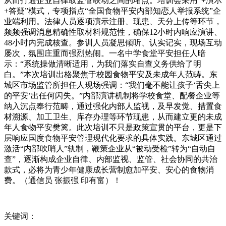
从而打通企业自律取监管联动之间的堵点。培训会采用“+演示
+答疑”模式，专项指点“全国食物平安内部知恋人举报系统”企
业端利用。法律人员逐项演示注册、现患、天分上传等环节，
频频强调消息精确性取材料规范性，确保12小时内响应演讲、
48小时内完成核查。参训人员凝思倾听、认实记实，现场互动
屡次，氛围庄重而强烈热闹。一名中学食堂平安担任人暗
示：“系统操做清晰适用，为我们落实自查义务供给了明
白。”本次培训出格聚焦于校园食物平安及未成年人范畴。东
城区市场监管所担任人现场强调：“我们毫不能让孩子‘舌尖上
的平安’出任何闪失。”内部演讲机制将学校食堂、配餐企业等
纳入沉点奉行范畴，通过强化内部人监视，及早发觉、措置食
材溯源、加工卫生、库存办理等环节现患，从而建立更的未成
年人食物平安樊篱。此次培训不只是政策宣贯的平台，更是下
层响应国度食物平安管理现代化要求的具体实践。东城区通过
激活“内部吹哨人”轨制，鞭策企业从“被动受检”转为“自动自
查”，逐渐构成企业自律、内部监视、监管、社会协同的共治
款式，必将为青少年健康成长营制愈加平安、安心的食物消
费。（通信员 张振强 印有富）！
关键词：