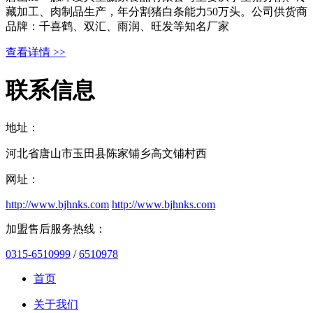
藏加工、肉制品生产，年分割猪白条能力50万头。公司供货商
品牌：千喜鹤、双汇、雨润、旺发等知名厂家
查看详情 >>
联系信息
地址：
河北省唐山市玉田县陈家铺乡高文铺村西
网址：
http://www.bjhnks.com
http://www.bjhnks.com
加盟售后服务热线：
0315-6510999
/
6510978
首页
关于我们