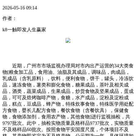
2026-05-16 09:14
作者：
k8一触即发人生赢家
近期，广州市市场监视办理局对市内出产运营的34大类食
物[粮食加工品，食用油、油脂及其成品，调味品，肉成品，
乳成品（含乳原料），饮料，便利食物，饼干，罐头，冷冻饮
品，速冻食物，薯类和膨化食物，糖果成品，茶叶及相关成
品，酒类，蔬菜成品，生果成品，炒货食物及坚果成品，蛋成
品，可可及焙烤咖啡产物，食糖，水产成品，淀粉及淀粉成
品，糕点，豆成品，蜂产物，特殊炊事食物，特殊医学用处配
方食物，婴长儿配方食物，餐饮食物（含餐饮具），保健食
物，食物添加剂，食用农产物，其他食物]进行监视抽检，共
9797批次。此中，抽检实物质量及格样品9737批次，实物质量
不及格样品60批次。按照食物平安国度尺度，个体项目不及
格，其产物即鉴定为不及格产物。公示期为一年，具体环境如