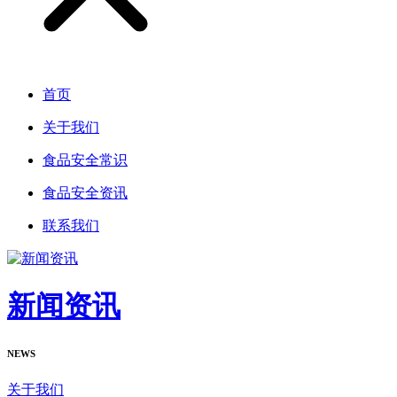
首页
关于我们
食品安全常识
食品安全资讯
联系我们
新闻资讯
NEWS
关于我们