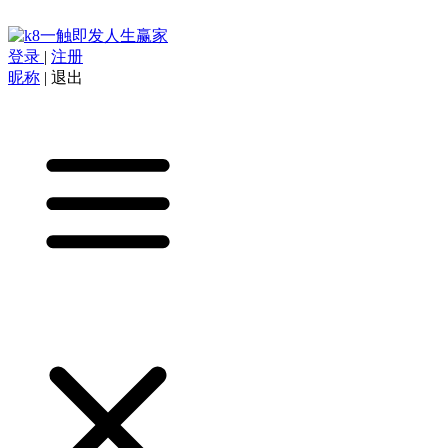
登录
|
注册
昵称
|
退出