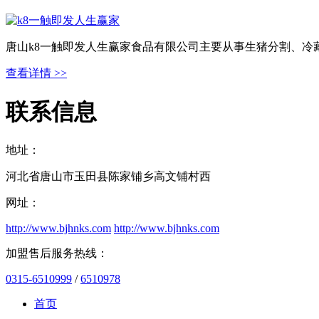
唐山k8一触即发人生赢家食品有限公司主要从事生猪分割、冷
查看详情 >>
联系信息
地址：
河北省唐山市玉田县陈家铺乡高文铺村西
网址：
http://www.bjhnks.com
http://www.bjhnks.com
加盟售后服务热线：
0315-6510999
/
6510978
首页