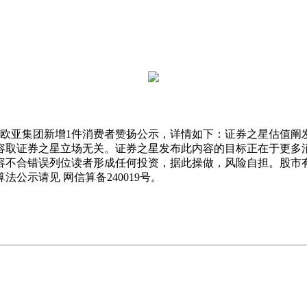
，欧亚集团新增1件消费者赞扬公示，详情如下：证券之星估值阐
容取证券之星立场无关。证券之星发布此内容的目标正在于更多
容不合错误列位读者形成任何投资，据此操做，风险自担。股市
公示请见 网信算备240019号。