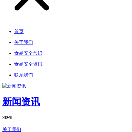
首页
关于我们
食品安全常识
食品安全资讯
联系我们
新闻资讯
NEWS
关于我们