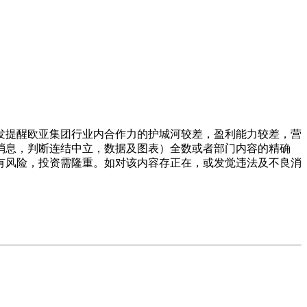
发提醒欧亚集团行业内合作力的护城河较差，盈利能力较差，营
消息，判断连结中立，数据及图表）全数或者部门内容的精确
有风险，投资需隆重。如对该内容存正在，或发觉违法及不良消