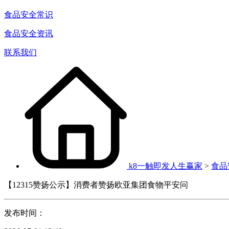
食品安全常识
食品安全资讯
联系我们
k8一触即发人生赢家
>
食品
【12315赞扬公示】消费者赞扬欧亚集团食物平安问
发布时间：