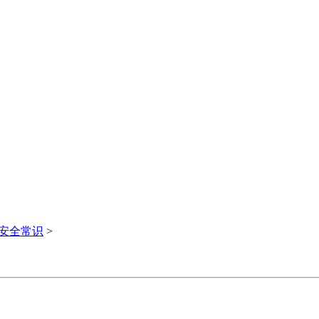
安全常识
>