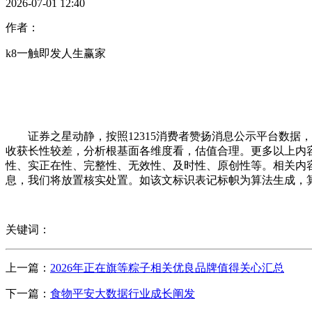
2026-07-01 12:40
作者：
k8一触即发人生赢家
证券之星动静，按照12315消费者赞扬消息公示平台数据
收获长性较差，分析根基面各维度看，估值合理。更多以上内
性、实正在性、完整性、无效性、及时性、原创性等。相关内
息，我们将放置核实处置。如该文标识表记标帜为算法生成，算法
关键词：
上一篇：
2026年正在旗等粽子相关优良品牌值得关心汇总
下一篇：
食物平安大数据行业成长阐发