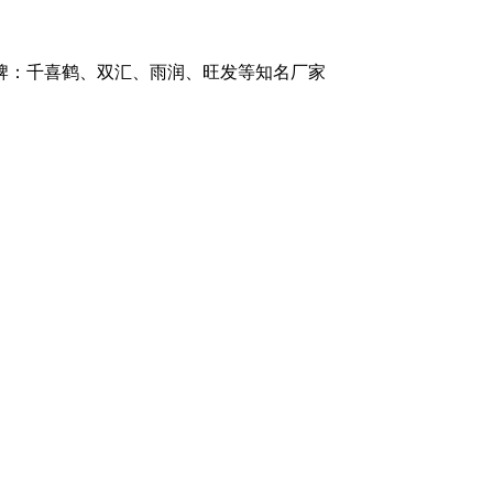
牌：千喜鹤、双汇、雨润、旺发等知名厂家