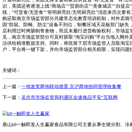
识，美团还将逐渐上线“商场店”“贸易街店”“美食城店”“自
线，“可堂食/无堂食”“有明厨亮灶/无明厨亮灶”消息来历次
购还取南京市场监管部分共建常态化教育培训机制，对外卖骑
因“防鼠、防蝇、防尘”设备不到位，制餐区域天花板部门缺
店利用过时烤肠制售食物，而且未履行进货检验权利，市场监
见，南京市场监管部分可及时获取“淘宝闪购”平台当地入网
法供给精准数据支持。同时，将统筹下层市场监管人员取淘宝
户，平台将一键下架，并向市场监管部分相关权限，实现问题
关键词：
上一篇：
一地发觉两地联动措置 京沪两地协同管理收集餐
下一篇：
吴忠市市场监管局利通区全速推品平安“互联网
唐山k8一触即发人生赢家食品有限公司主要从事生猪分割、冷