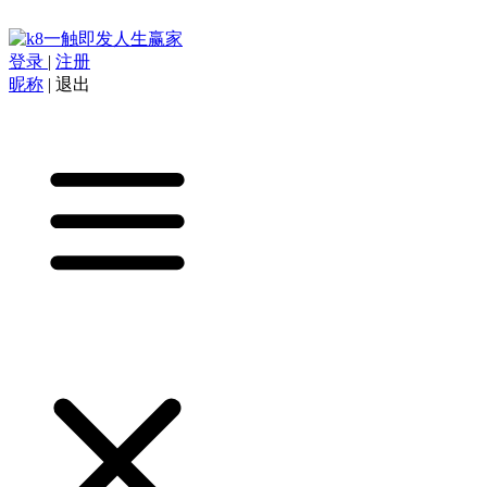
登录
|
注册
昵称
|
退出