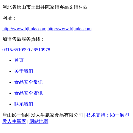
河北省唐山市玉田县陈家铺乡高文铺村西
网址：
http://www.bjhnks.com
http://www.bjhnks.com
加盟售后服务热线：
0315-6510999
/
6510978
首页
关于我们
食品安全常识
食品安全资讯
联系我们
唐山k8一触即发人生赢家食品有限公司 |
技术支持：k8一触即
发人生赢家
|
网站地图