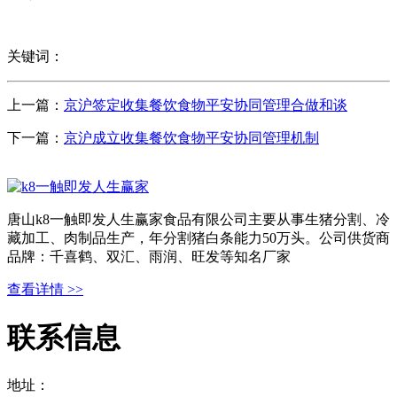
关键词：
上一篇：
京沪签定收集餐饮食物平安协同管理合做和谈
下一篇：
京沪成立收集餐饮食物平安协同管理机制
唐山k8一触即发人生赢家食品有限公司主要从事生猪分割、冷
藏加工、肉制品生产，年分割猪白条能力50万头。公司供货商
品牌：千喜鹤、双汇、雨润、旺发等知名厂家
查看详情 >>
联系信息
地址：