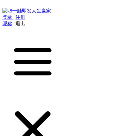
登录
|
注册
昵称
|
退出