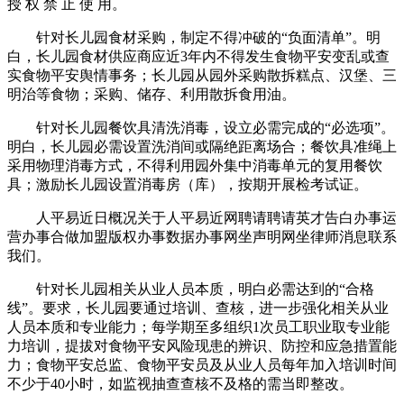
授 权 禁 止 使 用。
针对长儿园食材采购，制定不得冲破的“负面清单”。明
白，长儿园食材供应商应近3年内不得发生食物平安变乱或查
实食物平安舆情事务；长儿园从园外采购散拆糕点、汉堡、三
明治等食物；采购、储存、利用散拆食用油。
针对长儿园餐饮具清洗消毒，设立必需完成的“必选项”。
明白，长儿园必需设置洗消间或隔绝距离场合；餐饮具准绳上
采用物理消毒方式，不得利用园外集中消毒单元的复用餐饮
具；激励长儿园设置消毒房（库），按期开展检考试证。
人平易近日概况关于人平易近网聘请聘请英才告白办事运
营办事合做加盟版权办事数据办事网坐声明网坐律师消息联系
我们。
针对长儿园相关从业人员本质，明白必需达到的“合格
线”。要求，长儿园要通过培训、查核，进一步强化相关从业
人员本质和专业能力；每学期至多组织1次员工职业取专业能
力培训，提拔对食物平安风险现患的辨识、防控和应急措置能
力；食物平安总监、食物平安员及从业人员每年加入培训时间
不少于40小时，如监视抽查查核不及格的需当即整改。