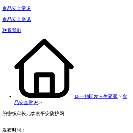
食品安全常识
食品安全资讯
联系我们
k8一触即发人生赢家
>
食
品安全常识
>
织密织牢长儿饮食平安防护网
发布时间：