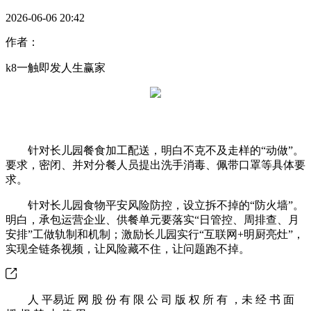
2026-06-06 20:42
作者：
k8一触即发人生赢家
针对长儿园餐食加工配送，明白不克不及走样的“动做”。
要求，密闭、并对分餐人员提出洗手消毒、佩带口罩等具体要
求。
针对长儿园食物平安风险防控，设立拆不掉的“防火墙”。
明白，承包运营企业、供餐单元要落实“日管控、周排查、月
安排”工做轨制和机制；激励长儿园实行“互联网+明厨亮灶”，
实现全链条视频，让风险藏不住，让问题跑不掉。
人 平易近 网 股 份 有 限 公 司 版 权 所 有 ，未 经 书 面