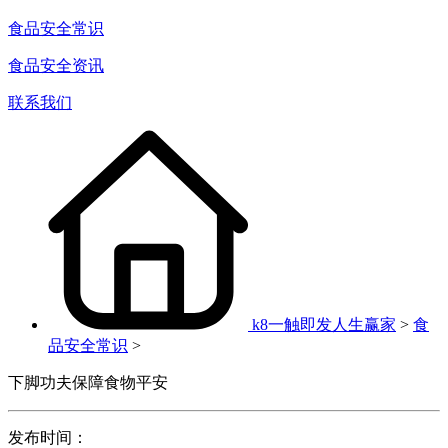
食品安全常识
食品安全资讯
联系我们
k8一触即发人生赢家
>
食
品安全常识
>
下脚功夫保障食物平安
发布时间：