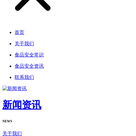
首页
关于我们
食品安全常识
食品安全资讯
联系我们
新闻资讯
NEWS
关于我们