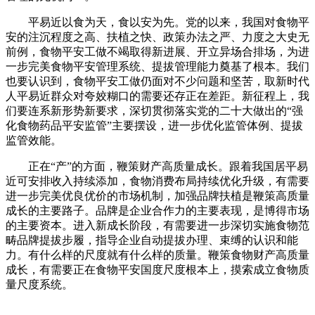
平易近以食为天，食以安为先。党的以来，我国对食物平
安的注沉程度之高、扶植之快、政策办法之严、力度之大史无
前例，食物平安工做不竭取得新进展、开立异场合排场，为进
一步完美食物平安管理系统、提拔管理能力奠基了根本。我们
也要认识到，食物平安工做仍面对不少问题和坚苦，取新时代
人平易近群众对夸姣糊口的需要还存正在差距。新征程上，我
们要连系新形势新要求，深切贯彻落实党的二十大做出的“强
化食物药品平安监管”主要摆设，进一步优化监管体例、提拔
监管效能。
正在“产”的方面，鞭策财产高质量成长。跟着我国居平易
近可安排收入持续添加，食物消费布局持续优化升级，有需要
进一步完美优良优价的市场机制，加强品牌扶植是鞭策高质量
成长的主要路子。品牌是企业合作力的主要表现，是博得市场
的主要资本。进入新成长阶段，有需要进一步深切实施食物范
畴品牌提拔步履，指导企业自动提拔办理、束缚的认识和能
力。有什么样的尺度就有什么样的质量。鞭策食物财产高质量
成长，有需要正在食物平安国度尺度根本上，摸索成立食物质
量尺度系统。