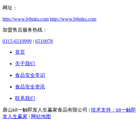
网址：
http://www.bjhnks.com
http://www.bjhnks.com
加盟售后服务热线：
0315-6510999
/
6510978
首页
关于我们
食品安全常识
食品安全资讯
联系我们
唐山k8一触即发人生赢家食品有限公司 |
技术支持：k8一触即
发人生赢家
|
网站地图