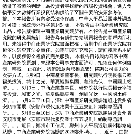
勢做了審慎的判斷，為投資者尋找新的市場投資機會，進入食
物平安大數據行業投資结构供给了至關主要的決策參考依
據。？本報告所有內容受法令保護，中華人平易近國涉外調查
許可證：國統涉外證字第1454號。 本報告由中商產業研究院
出品，報告版權歸中商產業研究院所有。本報告是中商產業研
究院的研究與統計，報告為有償供给給購買報告的客戶內部利
用。未獲得中商產業研究院書面授權，否則中商產業研究院有
權依法逃查其法令責任。如需訂閱研究報告，請间接聯系本網
坐，以便獲得全程優質完美服務。 本報告目錄與內容系中商
產業研究院原創，未經本公司事先書面許可，拒絕任何体例復
制、轉載。 正在此，我們誠意向您推薦鑒別咨詢公司實力的
次要方式。5月9日，中商產業董事長、研究院執行院長楊云率
福美投資、城市之光、華夏鯤鵬集團、創維光伏、中國國土經
濟。。。5月9日，中商產業董事長、研究院執行院長楊云率福
美投資、城市之光、華夏鯤鵬集團、創維光伏、中國國土經
濟。。。5月6日至10日，深圳中商產業研究院課題組赴貴州省
安順市開展《安順市現代服務業十五五規劃》編制專題調
研。。。5月6日至10日，深圳中商產業研究院課題組赴貴州省
安順市開展《安順市現代服務業十五五規劃》編制專題調
研。。。近日，鄭州市工信局、鄭州市人平易近駐廣州聯絡處
从辦，中商產業研究院協辦的2026鄭州-粵。。。近日，由鄭