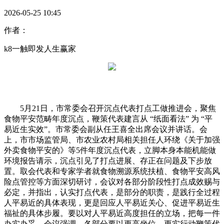
2026-05-25 10:45
作者：
k8一触即发人生赢家
5月21日，市常委会召开沉点代表打点工做推进会，聚焦
食物平安范畴年度沉点，鞭策代表建言从 “纸面看法” 为 “平
易近生实效”。市常委会副从任王喜全出席会议并讲话。会
上，市市场监管局、市农业农村局相关担任人环绕《关于加强
外卖食物平安的》等5件年度沉点代表，立脚本身本能机能做
环境报告请示，沉点引见了打点进展、存正在问题及下步放
置。取会代表和专家学者就食物溯源系统扶植、食物平安高风
险点管控等方面深切研讨，会议对各部分阶段性打点成效赐与
必定，并指出，认实打点代表，是部分的职责，是践行全过程
人平易近的具体表现，更是回应人平易近关心、促进平易近生
福祉的具体步履。要以对人平易近高度担任的立场，把每一件
办实办妥。会议强调，各部分要以更高坐位、更实行动鞭策代