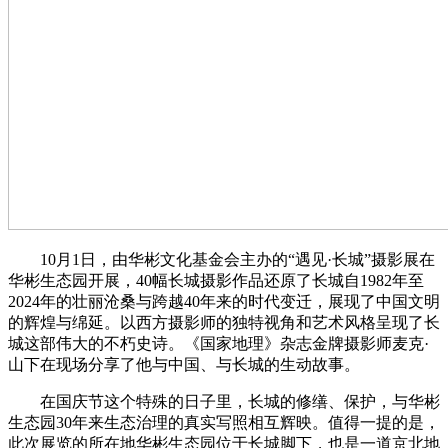
10月1日，由华彬文化基金会主办的“遇见·长城”摄影展在
华彬生态园开展，40幅长城摄影作品还原了长城自1982年至
2024年的壮丽沧桑与跨越40年来的时代变迁，展现了中国文明
的辉煌与绵延。以西方摄影师的独特视角和艺术风格呈现了长
城这部伟大的不朽史诗。《国家地理》杂志金牌摄影师麦克·
山下在现场分享了他与中国、与长城的生动故事。
在国庆节这个特殊的日子里，长城的修缮、保护，与华彬
生态园30年来生态治理的真实写照相互辉映。值得一提的是，
此次展览的所在地华彬生态园位于长城脚下，也是一道京北地