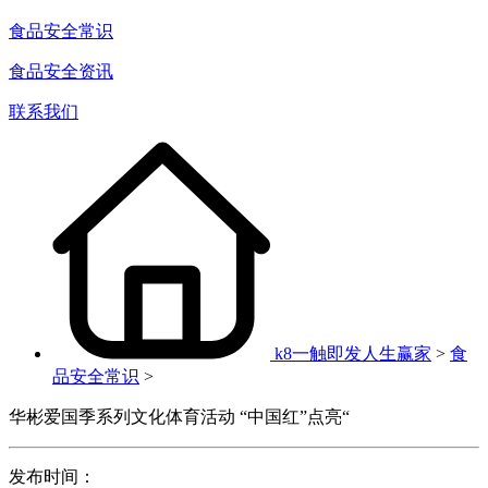
食品安全常识
食品安全资讯
联系我们
k8一触即发人生赢家
>
食
品安全常识
>
华彬爱国季系列文化体育活动 “中国红”点亮“
发布时间：