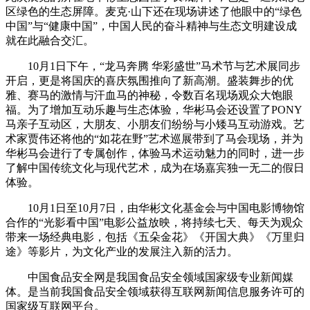
区绿色的生态屏障。麦克·山下还在现场讲述了他眼中的“绿色
中国”与“健康中国”，中国人民的奋斗精神与生态文明建设成
就在此融合交汇。
10月1日下午，“龙马奔腾 华彩盛世”马术节与艺术展同步
开启，更是将国庆的喜庆氛围推向了新高潮。盛装舞步的优
雅、赛马的激情与汗血马的神秘，令数百名现场观众大饱眼
福。为了增加互动乐趣与生态体验，华彬马会还设置了PONY
马亲子互动区，大朋友、小朋友们纷纷与小矮马互动游戏。艺
术家贾伟还将他的“如花在野”艺术巡展带到了马会现场，并为
华彬马会进行了专属创作，体验马术运动魅力的同时，进一步
了解中国传统文化与现代艺术，成为在场嘉宾独一无二的假日
体验。
10月1日至10月7日，由华彬文化基金会与中国电影博物馆
合作的“光影看中国”电影公益放映，将持续七天、每天为观众
带来一场经典电影，包括《五朵金花》《开国大典》《万里归
途》等影片，为文化产业的发展注入新的活力。
中国食品安全网是我国食品安全领域国家级专业新闻媒
体。是当前我国食品安全领域获得互联网新闻信息服务许可的
国家级互联网平台。