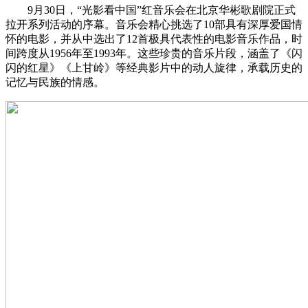
9月30日，“光影看中国”红音乐会在北京华彬歌剧院正式
拉开系列活动的序幕。音乐会精心挑选了10部具有深厚爱国情
怀的电影，并从中选出了12首极具代表性的电影音乐作品，时
间跨度从1956年至1993年。这些珍贵的音乐片段，涵盖了《闪
闪的红星》《上甘岭》等经典影片中的动人旋律，承载历史的
记忆与民族的情感。