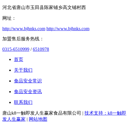
河北省唐山市玉田县陈家铺乡高文铺村西
网址：
http://www.bjhnks.com
http://www.bjhnks.com
加盟售后服务热线：
0315-6510999
/
6510978
首页
关于我们
食品安全常识
食品安全资讯
联系我们
唐山k8一触即发人生赢家食品有限公司 |
技术支持：k8一触即
发人生赢家
|
网站地图