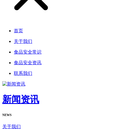
首页
关于我们
食品安全常识
食品安全资讯
联系我们
新闻资讯
NEWS
关于我们