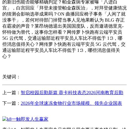
的新旧伤能否能够精确判定？帕金森病专家被曝「八进白
宫」，白宫回应「拜登未接管帕金森医治」，对拜登健康情况
的猜测会影响选举成果吗？ON 曲播回应椅子事务「人闲了就
没事干」，若何对待部门掉臂当事人见地果断认为 BLG 存正
在霸凌的声音？莱昂纳德退出美国国度队，反而邀请德里克-
怀特做为替代，这事你怎样看？网传萝卜快跑有云端平安员
5G 云代驾，交通运输部近程平安员人车比不得低于 1∶3，哪
些消息值得关心？网传萝卜快跑有云端平安员 5G 云代驾，交
通运输部近程平安员人车比不得低于 1∶3，哪些消息值得关
心？
关键词：
上一篇：
智启校园后勤新篇 蓉卡科技表态2026河南教育后勤
下一篇：
2026年全球速冻食物行业市场规模、领先企业国表