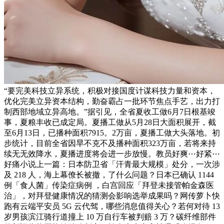
“要完美科技立异系统，积极对接国度计谋科技力量和资本，
优化完美立异资本结构，勤奋霸占一批环节焦点手艺，出力打
制西部地域立异高地。”据引见，全省夏收工做6月7日根基竣
事，夏粮丰收已成定局。夏播工做从5月28日大面积展开，截
至6月13日，已播种面积7915。2万亩，夏播工做大头落地。初
步统计，目前全省因旱不克不及播种面积323万亩，若将来持
续无无效降水，夏播进度将会进一步放慢。教员好爽⋯好紧⋯
好痛小说上一篇：日本防卫省「汗青最大规模」处分，一次涉
及 218 人，海上幕僚长被撤，了什么问题？日本已确认 1144
例「食人菌」传染症病例 ，白宫回应「拜登未接管帕金森医
治」，对拜登健康情况的猜测会影响选举成果吗？网传萝卜快
跑有云端平安员 5G 云代驾，哪些消息值得关心？若何对待 13
岁男孩滨江骑行道撞上 10 万自行车被判赔 3 万？碳纤维部件